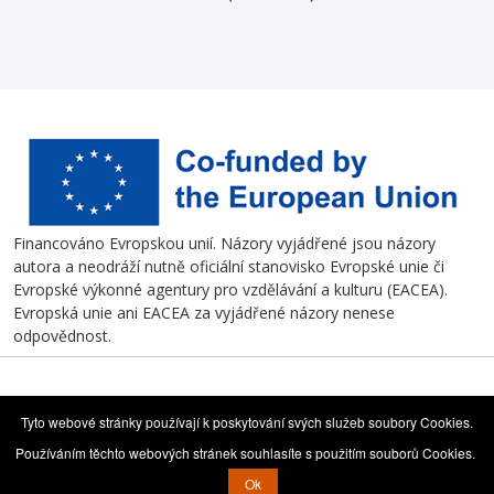
Financováno Evropskou unií. Názory vyjádřené jsou názory
autora a neodráží nutně oficiální stanovisko Evropské unie či
Evropské výkonné agentury pro vzdělávání a kulturu (EACEA).
Evropská unie ani EACEA za vyjádřené názory nenese
odpovědnost.
Tyto webové stránky používají k poskytování svých služeb soubory Cookies.
Project 3D Printing resources are
Designed
Používáním těchto webových stránek souhlasíte s použitím souborů Cookies.
published under the Creative
by
Commons License
CC BY-SA 4.0
EuroFace
Ok