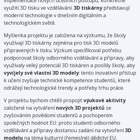
implementace nových učebních postupů, konkrétně
využití 3D tisku ve vzdělávání.
3D tiskárny
představují
moderní technologie v dnešním digitálním a
technologickém světě.
Myšlenka projektu je založena na výzkumu, že školy
využívají 3D tiskárny zejména pro tisk 3D modelů
připravených k tisku. Výzkum specifikoval potřebu
podporovat školy odborného vzdělávání a přípravy, aby
využívaly velký potenciál 3D tiskáren a posílily školy, aby
vyvíjely své vlastní 3D modely
: tento inovativní přístup
k učení zvyšuje technické kompetence studentů, které
odrážejí technologické trendy a potřeby trhu práce.
V projektu bychom chtěli propojit
výukové aktivity
založené na vytváření
nových 3D projektů
se
zvyšováním povědomí studentů a pochopením
společných hodnot EU: proto studenti odborného
vzdělávání a přípravy dostanou zadání na vytvoření
3D
modelu
na téma kulturní (řemeslné) dědictví EU.